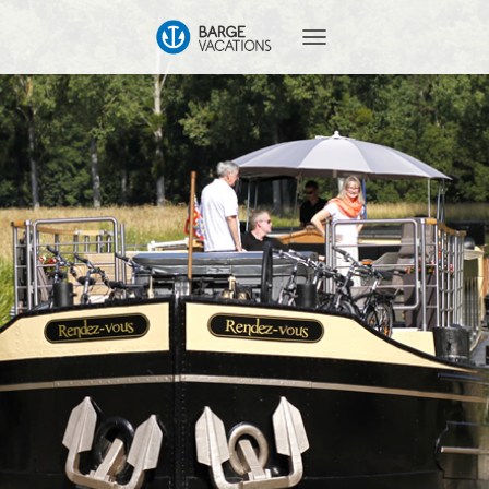
T
O
G
G
L
E
N
A
V
I
G
A
T
I
O
N