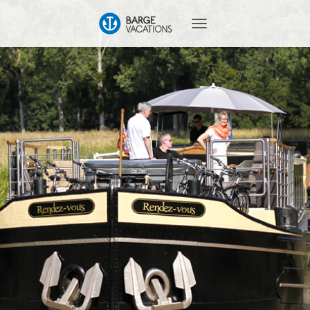
T
O
G
G
L
E
N
A
V
I
G
A
T
I
O
N