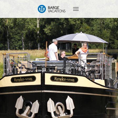
T
O
G
G
L
E
N
A
V
I
G
A
T
I
O
N