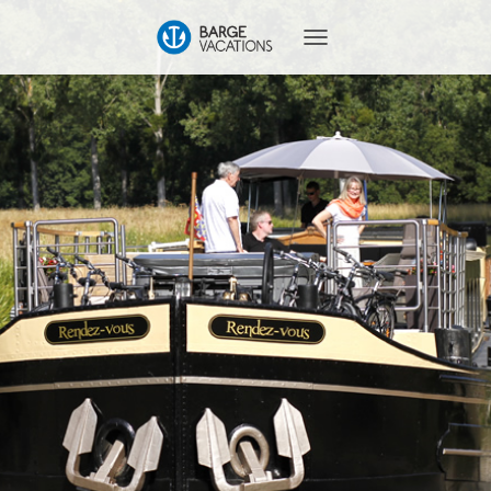
T
O
G
G
L
E
N
A
V
I
G
A
T
I
O
N