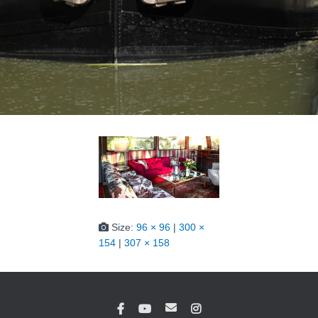
Size:
96 × 96
|
300 ×
154
|
307 × 158