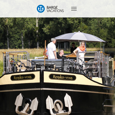
T
O
G
G
L
E
N
A
V
I
G
A
T
I
O
N