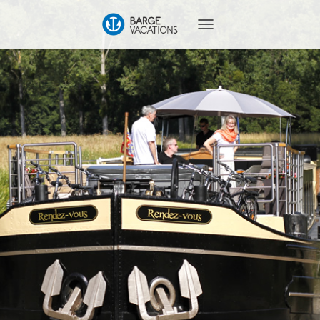
T
O
G
G
L
E
N
A
V
I
G
A
T
I
O
N