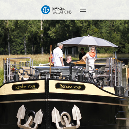
T
O
G
G
L
E
N
A
V
I
G
A
T
I
O
N