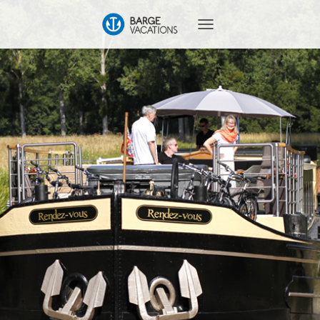
T
O
G
G
L
E
N
A
V
I
G
A
T
I
O
N