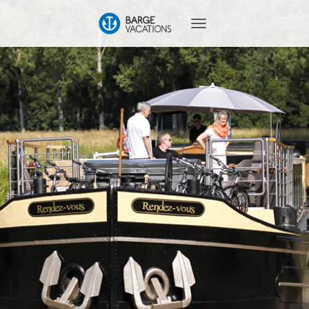
T
O
G
G
L
E
N
A
V
I
G
A
T
I
O
N