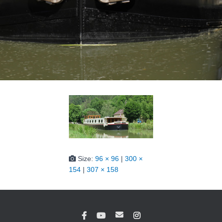
Size:
96 × 96
|
300 ×
154
|
307 × 158