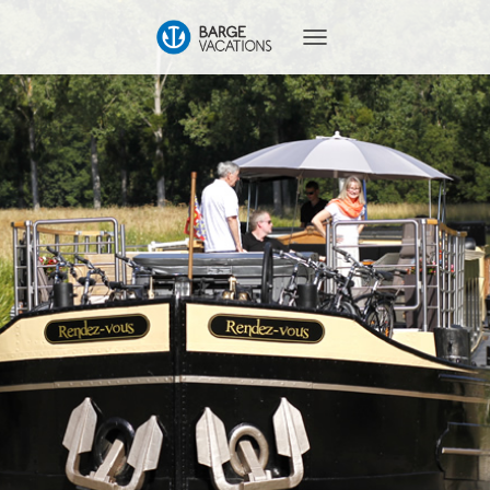
T
O
G
G
L
E
N
A
V
I
G
A
T
I
O
N