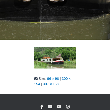
Size:
96 × 96
|
300 ×
154
|
307 × 158