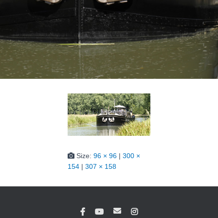
Size:
96 × 96
|
300 ×
154
|
307 × 158