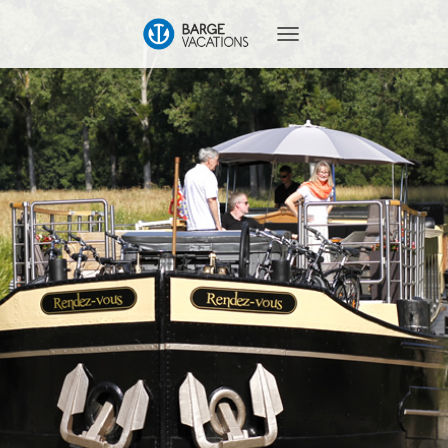
T
O
G
G
L
E
N
A
V
I
G
A
T
I
O
N