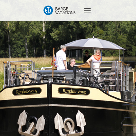
T
O
G
G
L
E
N
A
V
I
G
A
T
I
O
N