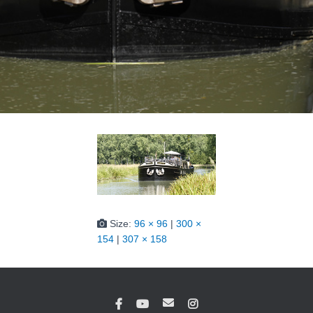
Size:
96 × 96
|
300 ×
154
|
307 × 158