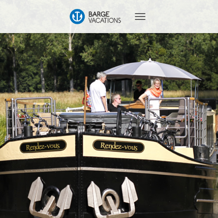
T
O
G
G
L
E
N
A
V
I
G
A
T
I
O
N