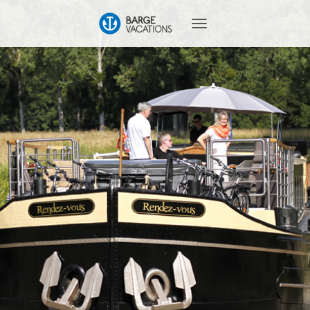
T
O
G
G
L
E
N
A
V
I
G
A
T
I
O
N