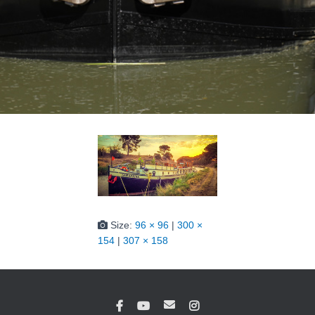
Size:
96 × 96
|
300 ×
154
|
307 × 158