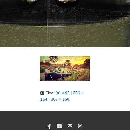
Size:
96 × 96
|
300 ×
154
|
307 × 158