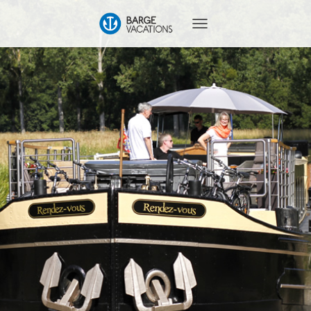
T
O
G
G
L
E
N
A
V
I
G
A
T
I
O
N